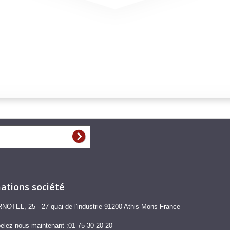
ations société
NOTEL, 25 - 27 quai de l'industrie 91200 Athis-Mons France
elez-nous maintenant :
01 75 30 20 20