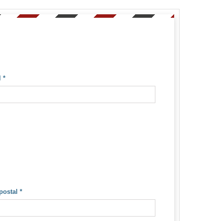
l
*
postal
*