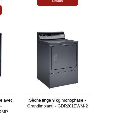
Détails
de avec
Sèche linge 9 kg monophase -
-
Grandimpianti - GDR201EWM-2
SRMP