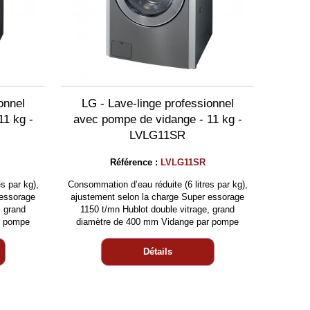
onnel
LG - Lave-linge professionnel
11 kg -
avec pompe de vidange - 11 kg -
LVLG11SR
Référence :
LVLG11SR
s par kg),
Consommation d’eau réduite (6 litres par kg),
 essorage
ajustement selon la charge Super essorage
, grand
1150 t/mn Hublot double vitrage, grand
r pompe
diamètre de 400 mm Vidange par pompe
Détails