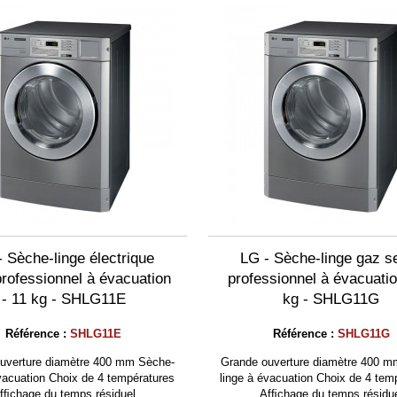
- Sèche-linge électrique
LG - Sèche-linge gaz s
rofessionnel à évacuation
professionnel à évacuatio
- 11 kg - SHLG11E
kg - SHLG11G
Référence :
SHLG11E
Référence :
SHLG11G
uverture diamètre 400 mm Sèche-
Grande ouverture diamètre 400 m
évacuation Choix de 4 températures
linge à évacuation Choix de 4 tem
fﬁchage du temps résiduel
Afﬁchage du temps résidu