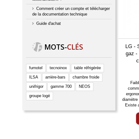
Comment créer un compte et télécharger
de la documentation technique
Guide d'achat
MOTS
-
CLÉS
LG - 
gaz -
furnotel
tecnoinox
table réfrigérée
ILSA
arrière-bars
chambre froide
Faib
unifrigor
gamme 700
NEOS
comma
ergono
groupe logé
diamètre
Existe 