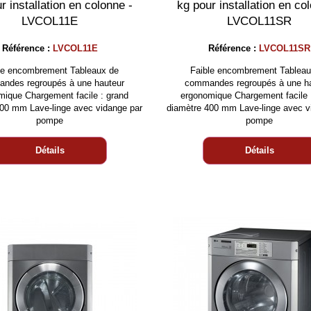
r installation en colonne -
kg pour installation en co
LVCOL11E
LVCOL11SR
Référence :
LVCOL11E
Référence :
LVCOL11SR
le encombrement Tableaux de
Faible encombrement Tableau
ndes regroupés à une hauteur
commandes regroupés à une h
mique Chargement facile : grand
ergonomique Chargement facile 
400 mm Lave-linge avec vidange par
diamètre 400 mm Lave-linge avec v
pompe
pompe
Détails
Détails