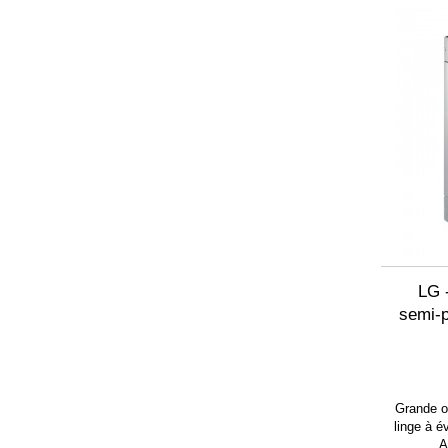
LG 
semi-p
Grande o
linge à 
A