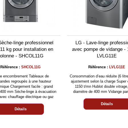
Sèche-linge professionnel
LG - Lave-linge professi
 11 kg pour installation en
avec pompe de vidange - 
colonne - SHCOL11G
LVLG11E
Référence :
SHCOL11G
Référence :
LVLG11E
le encombrement Tableaux de
Consommation d’eau réduite (6 litre
ndes regroupés à une hauteur
ajustement selon la charge Super
mique Chargement facile : grand
1150 t/mn Hublot double vitrage
 400 mm Sèche-linge à évacuation
diamètre de 400 mm Vidange pa
avec chauffage électrique ou gaz
Détails
Détails