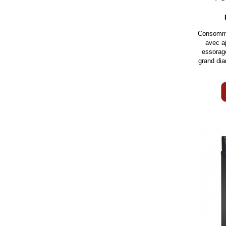
Consommat
avec a
essorage
grand di