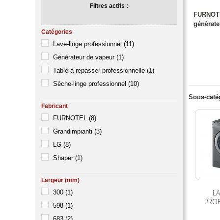
Filtres actifs :
FURNOT
générate
Catégories
Lave-linge professionnel
(11)
Générateur de vapeur
(1)
Table à repasser professionnelle
(1)
Sèche-linge professionnel
(10)
Sous-caté
Fabricant
FURNOTEL
(8)
Grandimpianti
(3)
LG
(8)
Shaper
(1)
Largeur (mm)
LA
300
(1)
PRO
598
(1)
683
(2)