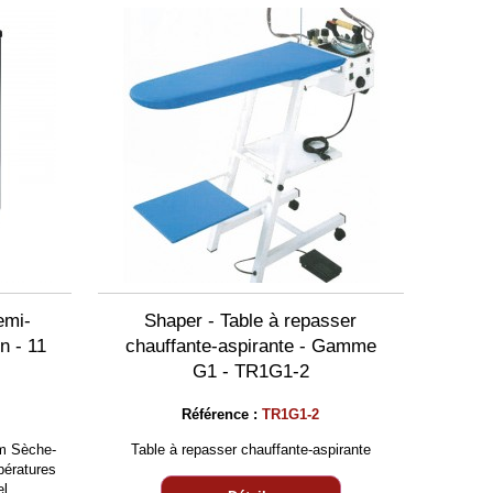
emi-
Shaper - Table à repasser
n - 11
chauffante-aspirante - Gamme
G1 - TR1G1-2
Référence :
TR1G1-2
m Sèche-
Table à repasser chauffante-aspirante
pératures
el