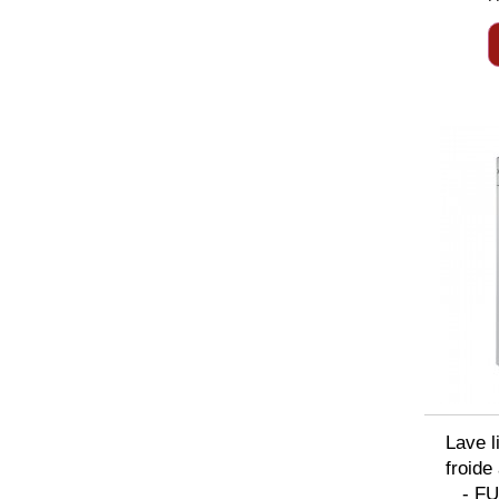
Lave 
froid
- F