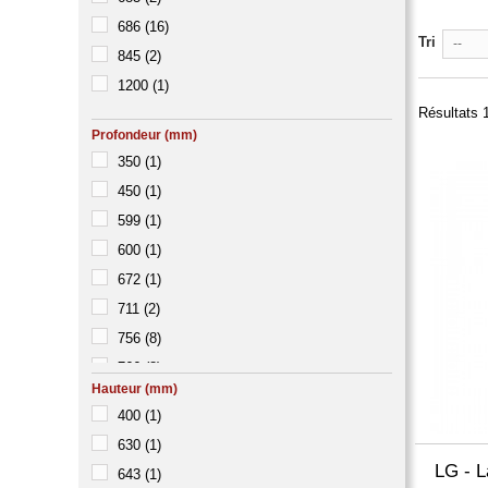
686
(16)
Tri
--
845
(2)
1200
(1)
Résultats 1
Profondeur (mm)
350
(1)
450
(1)
599
(1)
600
(1)
672
(1)
711
(2)
756
(8)
766
(8)
Hauteur (mm)
400
(1)
630
(1)
LG - L
643
(1)