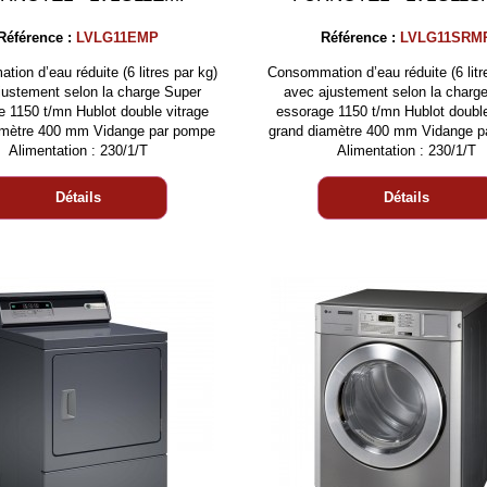
Référence :
LVLG11EMP
Référence :
LVLG11SRM
ion d’eau réduite (6 litres par kg)
Consommation d’eau réduite (6 litr
justement selon la charge Super
avec ajustement selon la charg
 1150 t/mn Hublot double vitrage
essorage 1150 t/mn Hublot double
amètre 400 mm Vidange par pompe
grand diamètre 400 mm Vidange 
Alimentation : 230/1/T
Alimentation : 230/1/T
Détails
Détails