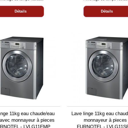
Détails
Détails
linge 11kg eau chaude/eau
Lave linge 11kg eau chau
e avec monnayeur à pieces
monnayeur à pieces 
URNOTEL - LVLG11EMP
FURNOTEL - LVLG11