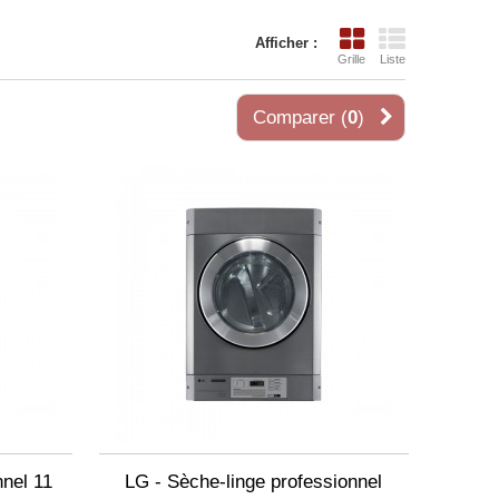
Afficher :
Grille
Liste
Comparer (
0
)
nnel 11
LG - Sèche-linge professionnel