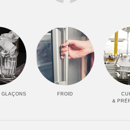
À GLAÇONS
FROID
CU
& PRÉ