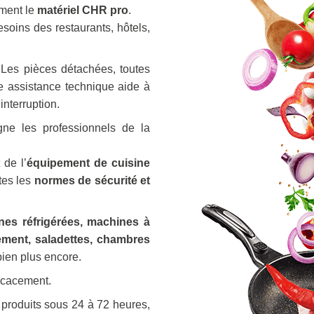
ement le
matériel CHR pro
.
soins des restaurants, hôtels,
 Les pièces détachées, toutes
e assistance technique aide à
nterruption.
e les professionnels de la
 de l’
équipement de cuisine
utes les
normes de sécurité et
ines réfrigérées
,
machines à
sement
,
saladettes
,
chambres
bien plus encore.
ficacement.
 produits sous 24 à 72 heures,