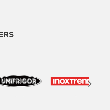
ERS
ifrigor
Inoxtrend