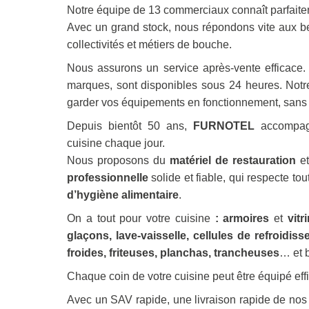
Notre équipe de 13 commerciaux connaît parfait
Avec un grand stock, nous répondons vite aux be
collectivités et métiers de bouche.
Nous assurons un service après-vente efficace.
marques, sont disponibles sous 24 heures. Notr
garder vos équipements en fonctionnement, sans i
Depuis bientôt 50 ans,
FURNOTEL
accompagn
cuisine chaque jour.
Nous proposons du
matériel de restauration
et
professionnelle
solide et fiable, qui respecte to
d’hygiène
alimentaire
.
On a tout pour votre cuisine
:
armoires
et
vitr
glaçons
,
lave-vaisselle
,
cellules de refroidis
froides
,
friteuses
,
planchas
,
trancheuses
… et 
Chaque coin de votre cuisine peut être équipé ef
Avec un SAV rapide, une livraison rapide de nos