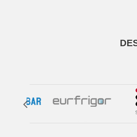
DES
Eurfrigor
Coldl