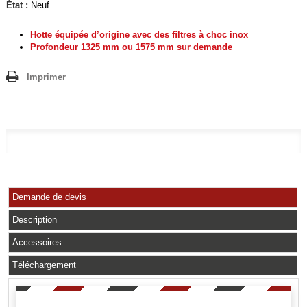
État :
Neuf
Hotte équipée d’origine avec des ﬁltres à choc inox
Profondeur 1325 mm ou 1575 mm sur demande
Imprimer
Demande de devis
Description
Accessoires
Téléchargement