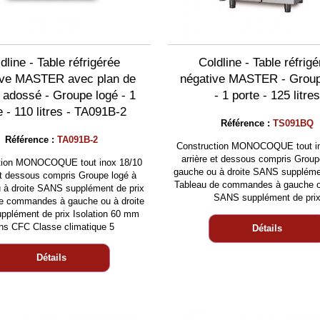
dline - Table réfrigérée
Coldline - Table réfrig
ive MASTER avec plan de
négative MASTER - Group
l adossé - Groupe logé - 1
- 1 porte - 125 litres
e - 110 litres - TA091B-2
Référence :
TS091BQ
Référence :
TA091B-2
Construction MONOCOQUE tout in
arrière et dessous compris Group
tion MONOCOQUE tout inox 18/10
gauche ou à droite SANS suppléme
 et dessous compris Groupe logé à
Tableau de commandes à gauche ou
 à droite SANS supplément de prix
SANS supplément de pri
e commandes à gauche ou à droite
plément de prix Isolation 60 mm
ns CFC Classe climatique 5
Détails
Détails