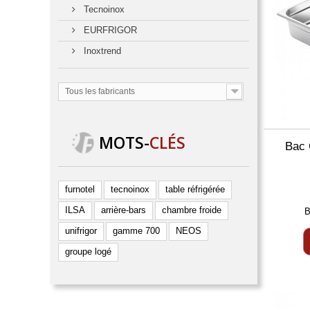
Tecnoinox
EURFRIGOR
Inoxtrend
Tous les fabricants
MOTS
-
CLÉS
Bac 
furnotel
tecnoinox
table réfrigérée
ILSA
arrière-bars
chambre froide
B
unifrigor
gamme 700
NEOS
groupe logé