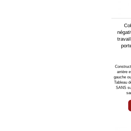
Col
négat
travai
port
Construc
arrière
gauche ou
Tableau d
SANS sup
sa