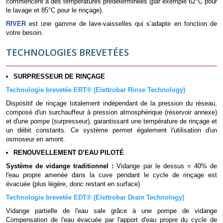
commencent à des températures prédéterminées (par exemple 62°C pour
le lavage et 85°C pour le rinçage).
RIVER
est une gamme de lave-vaisselles qui s’adapte en fonction de
votre besoin.
TECHNOLOGIES BREVETÉES
SURPRESSEUR DE RINÇAGE
Technologie brevetée ERT® (Elettrobar Rinse Technology)
Dispositif de rinçage totalement indépendant de la pression du réseau,
composé d'un surchauffeur à pression atmosphérique (réservoir annexe)
et d'une pompe (surpresseur), garantissant une température de rinçage et
un débit constants. Ce système permet également l'utilisation d'un
osmoseur en amont.
RENOUVELLEMENT D’EAU PILOTÉ
Système de vidange traditionnel :
Vidange par le dessus = 40% de
l'eau propre amenée dans la cuve pendant le cycle de rinçage est
évacuée (plus légère, donc restant en surface)
Technologie brevetée EDT® (Elettrobar Drain Technology)
Vidange partielle de l'eau sale grâce à une pompe de vidange
Compensation de l'eau évacuée par l'apport d'eau propre du cycle de