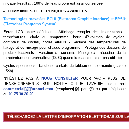
rinçage Résultat : 100% de l'eau propre est ainsi conservée.
COMMANDES ÉLECTRONIQUES AVANCÉES
Technologies brevetées EGI® (Elettrobar Graphic Interface) et EPS®
(Elettrobar Programs System)
Ecran LCD haute définition - Affichage complet des informations :
températures, choix du programme, barre d'évolution de cycles,
compteur de cycles, codes erreurs - Réglage des températures de
lavage et de rinçage pour chaque programme - Pilotage des doseurs de
produits lessiviels - Fonction « Economie d’énergie » : réduction de la
température du surchauffeur (65°C) quand la machine n’est pas utilisée -
Cycles spécifiques Etanchéité parfaite du tableau de commande (classe
IPX5)
N’HÉSITEZ PAS À
NOUS CONSULTER
POUR AVOIR PLUS DE
RENSEIGNEMENTS SUR NOTRE OFFRE LAVERIE par e-mail
commercial[@]furnotel.com
(remplacer[@] par @) ou par téléphone
au
01 75 30 20 20
TÉLÉCHARGEZ LA LETTRE D’INFORMATION ELETTROBAR SUR L