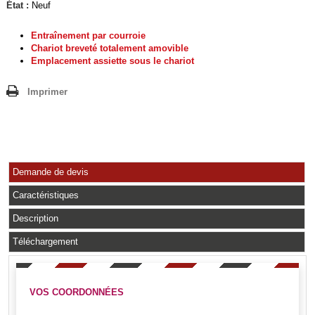
État :
Neuf
Entraînement par courroie
Chariot breveté totalement amovible
Emplacement assiette sous le chariot
Imprimer
Demande de devis
Caractéristiques
Description
Téléchargement
VOS COORDONNÉES