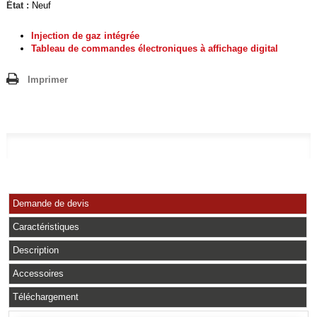
État :
Neuf
Injection de gaz intégrée
Tableau de commandes électroniques à afﬁchage digital
Imprimer
Demande de devis
Caractéristiques
Description
Accessoires
Téléchargement