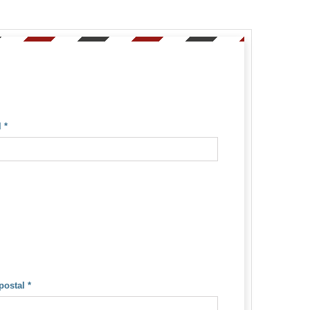
l
*
postal
*