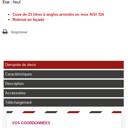
État :
Neuf
Cuve de 23 litres à angles
arrondis en inox AISI 316
Robinet en façade
Imprimer
Demande de devis
Caractéristiques
Description
Accessoires
Téléchargement
VOS COORDONNÉES