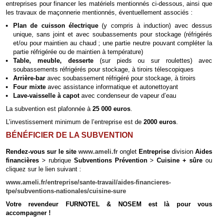
entreprises pour financer les matériels mentionnés ci-dessous, ainsi que
les travaux de maçonnerie mentionnés, éventuellement associés :
Plan de cuisson électrique
(y compris à induction) avec dessus
unique, sans joint et avec soubassements pour stockage (réfrigérés
et/ou pour maintien au chaud ; une partie neutre pouvant compléter la
partie réfrigérée ou de maintien à température)
Table, meuble, desserte
(sur pieds ou sur roulettes) avec
soubassements réfrigérés pour stockage, à tiroirs télescopiques
Arrière-bar
avec soubassement réfrigéré pour stockage, à tiroirs
Four mixte
avec assistance informatique et autonettoyant
Lave-vaisselle à capot
avec condenseur de vapeur d’eau
La subvention est plafonnée à
25 000 euros
.
L’investissement minimum de l’entreprise est de
2000 euros
.
BÉNÉFICIER DE LA SUBVENTION
Rendez-vous sur le site
www.ameli.fr
onglet
Entreprise
division
Aides
financières
> rubrique
Subventions Prévention
>
Cuisine + sûre
ou
cliquez sur le lien suivant :
www.ameli.fr/entreprise/sante-travail/aides-financieres-
tpe/subventions-nationales/cuisine-sure
Votre revendeur FURNOTEL & NOSEM est là pour vous
accompagner !